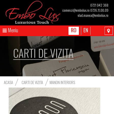
0721 042 368
comenzi@embolux.ro
0726.11.00.09
vlad.manea@embolux.ro
Meniu
RO
EN
CARTI DE VIZITA
ACASA
CARTI DE VIZITA
MANON INTERIORS