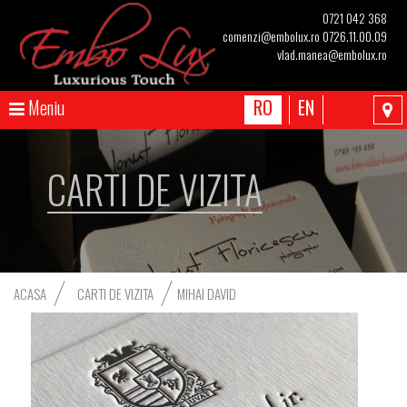
0721 042 368
comenzi@embolux.ro
0726.11.00.09
vlad.manea@embolux.ro
Meniu
RO
EN
CARTI DE VIZITA
ACASA
CARTI DE VIZITA
MIHAI DAVID