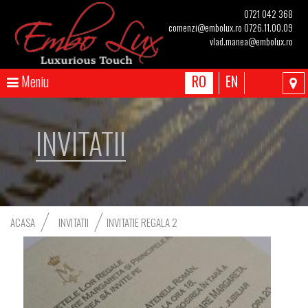
0721 042 368
comenzi@embolux.ro
0726.11.00.09
vlad.manea@embolux.ro
Meniu
RO
EN
INVITATII
ACASA
INVITATII
INVITATIE REGALA 2