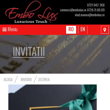
0721 042 368
comenzi@embolux.ro
0726.11.00.09
vlad.manea@embolux.ro
Meniu
RO
EN
INVITATII
ACASA
INVITATII
ZESTREA