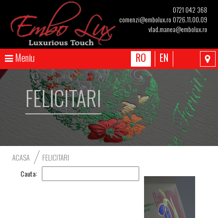
0721 042 368
comenzi@embolux.ro
0726.11.00.09
vlad.manea@embolux.ro
Meniu
RO
EN
FELICITARI
ACASA
FELICITARI
Cauta: